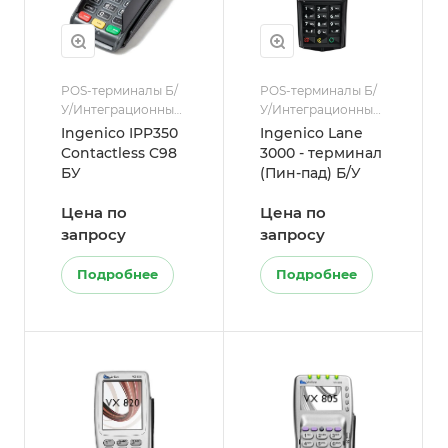
POS-терминалы Б/
POS-терминалы Б/
У/Интеграционные
У/Интеграционные
POS-терминалы с
POS-терминалы с
Ingenico IPP350
Ingenico Lane
ККТ
ККТ
Contactless C98
3000 - терминал
БУ
(Пин-пад) Б/У
Цена по
Цена по
запросу
запросу
Подробнее
Подробнее