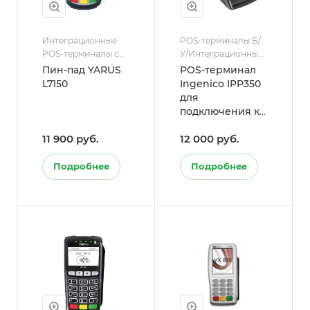
Интеграционные
POS-терминалы Б/
POS-терминалы с
У/Интеграционные
ККТ
POS-терминалы с
Пин-пад YARUS
POS-терминал
ККТ
L7150
Ingenico IPP350
для
подключения к
кассе
11 900 руб.
12 000 руб.
(эквайринг) (Б/
У)
Подробнее
Подробнее