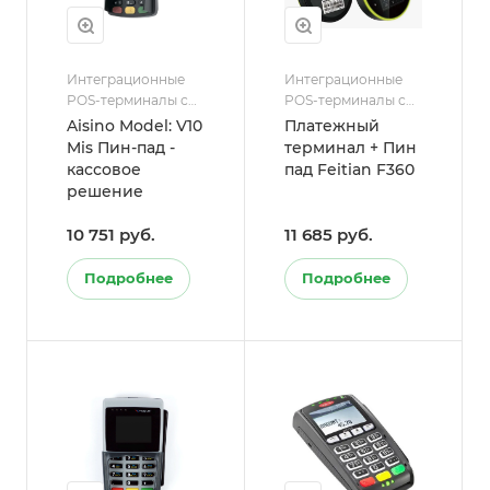
Интеграционные
Интеграционные
POS-терминалы с
POS-терминалы с
ККТ
ККТ
Aisino Model: V10
Платежный
Mis Пин-пад -
терминал + Пин
кассовое
пад Feitian F360
решение
10 751 руб.
11 685 руб.
Подробнее
Подробнее