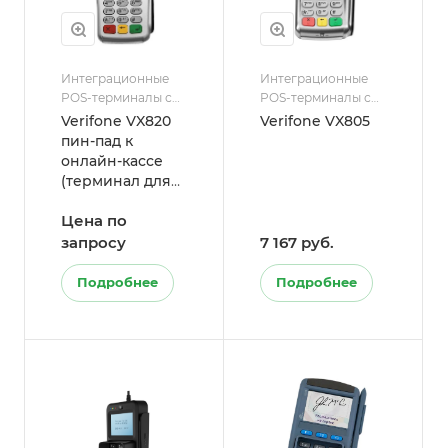
Интеграционные
Интеграционные
POS-терминалы с
POS-терминалы с
ККТ
ККТ
Verifone VX820
Verifone VX805
пин-пад к
онлайн-кассе
(терминал для
эквайринга) Б/У
Цена по
запросу
7 167 руб.
Подробнее
Подробнее