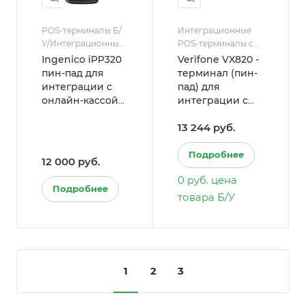
POS-терминалы Б/
Интеграционные
У/Интеграционные
POS-терминалы с
POS-терминалы с
ККТ
Ingenico iPP320
Verifone VX820 -
ККТ
пин-пад для
терминал (пин-
интеграции с
пад) для
онлайн-кассой
интеграции с
(эквайринг) Б/У
кассой
13 244 руб.
Подробнее
12 000 руб.
0 руб. цена
Подробнее
товара Б/У
1
2
3