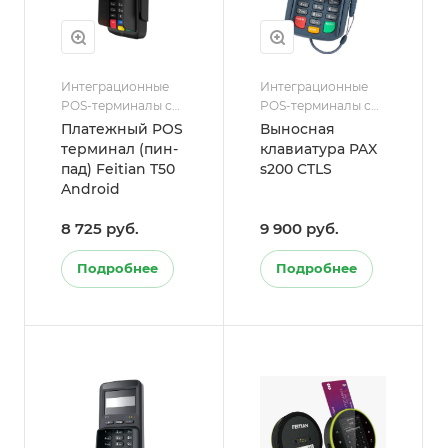
Интеграционные
Интеграционные
POS-терминалы с
POS-терминалы с
ККТ/Пин-пады.
ККТ
Платежный POS
Выносная
Выносные
терминал (пин-
клавиатура PAX
клавиатуры для
пад) Feitian T50
s200 CTLS
POS-терминалов
Android
8 725 руб.
9 900 руб.
Подробнее
Подробнее