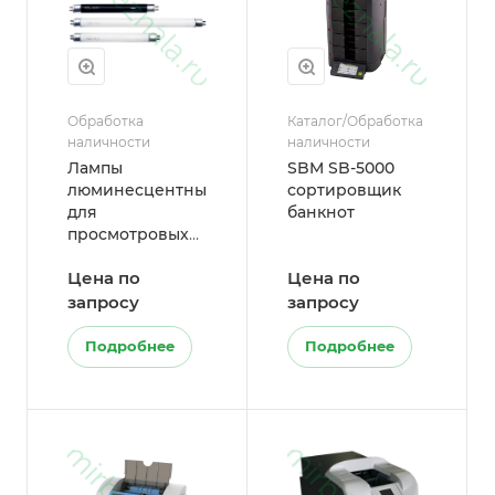
Обработка
Каталог/Обработка
наличности
наличности
Лампы
SBM SB-5000
люминесцентные
сортировщик
для
банкнот
просмотровых
детекторов
Цена по
Цена по
запросу
запросу
Подробнее
Подробнее