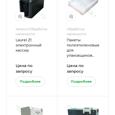
Каталог/Обработка
Обработка
наличности
наличности
Laurel Z1
Пакеты
электронный
полиэтиленовые
кассир
для
упаковщиков
банкнот
Цена по
Цена по
запросу
запросу
Подробнее
Подробнее