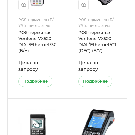
POS-терминалы Б/
POS-терминалы Б/
У/Стационарные
У/Стационарные
POS-терминалы (от
POS-терминалы (от
POS-терминал
POS-терминал
сети 220В)
сети 220В)
Verifone VX520
Verifone VX520
DIAL/Ethernet/3G/CTLS
DIAL/Ethernet/CTLS
(Б/У)
(DEC) (Б/У)
Цена по
Цена по
запросу
запросу
Подробнее
Подробнее