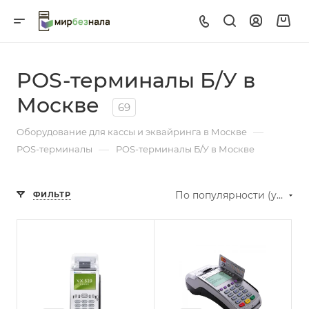
POS-терминалы Б/У в
Москве
69
—
Оборудование для кассы и эквайринга в Москве
—
POS-терминалы
POS-терминалы Б/У в Москве
По популярности (убывание)
ФИЛЬТР