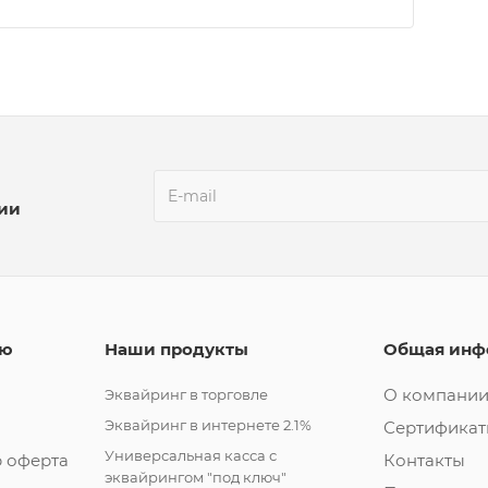
ции
лю
Наши продукты
Общая инф
О компани
Эквайринг в торговле
Эквайринг в интернете 2.1%
Сертифика
Универсальная касса с
 оферта
Контакты
эквайрингом "под ключ"