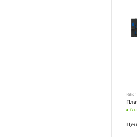
Rikor
Пла
В 
Цен