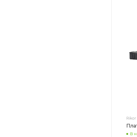
Rikor
Пла
В 