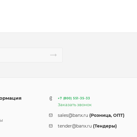
ормация
+7 (800) 551-35-33
Заказать звонок
и
sales@banx.ru
(Розница, ОПТ)
ты
tender@banx.ru
(Тендеры)