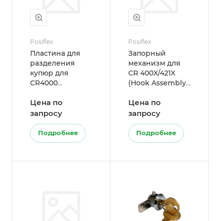
Posiflex
Posiflex
Пластина для
Запорный
разделения
механизм для
купюр для
CR 400X/421X
CR4000
(Hook Assembly
(комплект)
w/ E-ring for CR-
Цена по
Цена по
400X/421X)
запросу
запросу
Подробнее
Подробнее