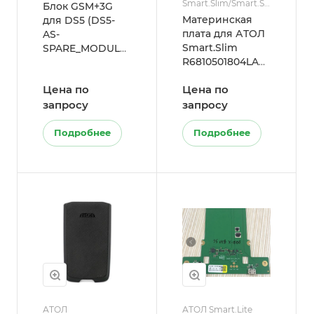
Smart.Slim/Smart.Slim
Блок GSM+3G
Plus
Материнская
для DS5 (DS5-
плата для АТОЛ
AS-
Smart.Slim
SPARE_MODULE-
R6810501804LA
GSM-3G)
(Базовая, без 3G
Цена по
Цена по
и камеры)
запросу
запросу
Подробнее
Подробнее
АТОЛ
АТОЛ Smart.Lite