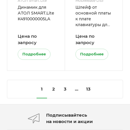
АТОЛ Smart.Lite
MobileBase DS5
Динамик для
Шлейф от
АТОЛ SMART.Lite
основной платы
K4910000005LA
к плате
клавиатуры для
DS5 3.5 (DS5-AS-
Цена по
Цена по
SPARE_ASSY-
FPCB-MAIN-
запросу
запросу
KEY35)
Подробнее
Подробнее
1
2
3
...
13
Подписывайтесь
на новости и акции