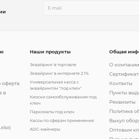
ции
лю
Наши продукты
Общая инф
О компани
Эквайринг в торговле
Эквайринг в интернете 2.1%
Сертифика
Универсальная касса с
 оферта
Контакты
эквайрингом "под ключ"
а в
Пункты выд
Киоски самообслуживания под
Реквизиты
ключ
Политика о
Паркоматы под ключ
Выкуп обор
Кассы по сферам применения
xlsx)
ASIC-майнеры
Оптовым кл