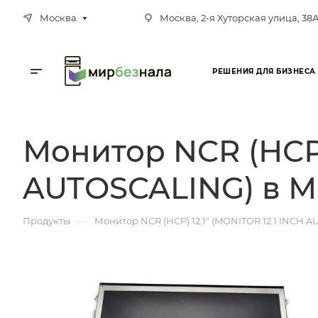
Москва
Москва, 2-я Хуторская улица, 38
РЕШЕНИЯ ДЛЯ БИЗНЕСА
Монитор NCR (НСР) 
AUTOSCALING) в М
—
Продукты
Монитор NCR (НСР) 12,1" (MONITOR 12.1 INCH 