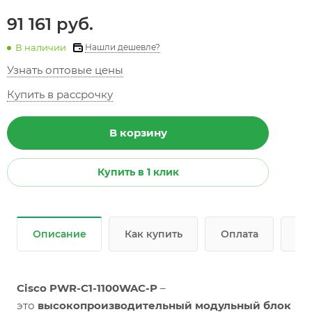
91 161 руб.
В наличии
Нашли дешевле?
Узнать оптовые цены
Купить в рассрочку
В корзину
Купить в 1 клик
Описание
Как купить
Оплата
До
Cisco PWR-C1-1100WAC-P
–
это
высокопроизводительный модульный блок