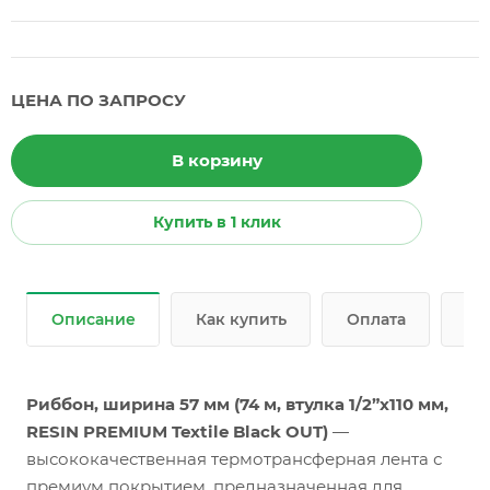
ЦЕНА ПО ЗАПРОСУ
В корзину
Купить в 1 клик
Описание
Как купить
Оплата
До
Риббон, ширина 57 мм (74 м, втулка 1/2”x110 мм,
RESIN PREMIUM Textile Black OUT)
—
высококачественная термотрансферная лента с
премиум покрытием, предназначенная для