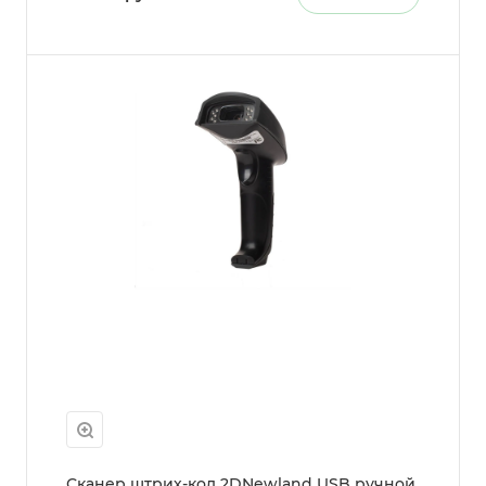
Сканер штрих-код 2DNewland USB ручной