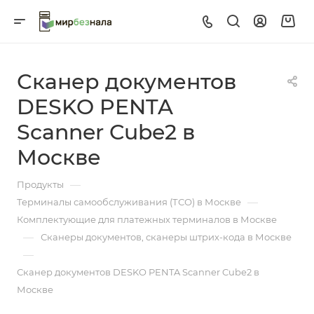
Сканер документов
DESKO PENTA
Scanner Cube2 в
Москве
—
Продукты
—
Терминалы самообслуживания (ТСО) в Москве
Комплектующие для платежных терминалов в Москве
—
Сканеры документов, сканеры штрих-кода в Москве
—
Сканер документов DESKO PENTA Scanner Cube2 в
Москве