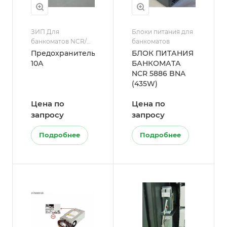
ЗИП Для
Блоки питания для
банкоматов NCR/
банкоматов
Блоки питания для
Предохранитель
БЛОК ПИТАНИЯ
банкоматов
10А
БАНКОМАТА
NCR 5886 BNA
(435W)
Цена по
Цена по
запросу
запросу
Подробнее
Подробнее