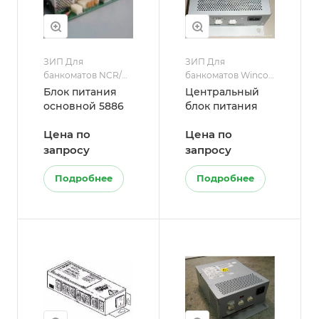
ЗИП Для
ЗИП Для
банкоматов NCR/
банкоматов Wincor
Блоки питания для
Nixdorf/Блоки
Блок питания
Центральный
банкоматов
питания для
основной 5886
блок питания
банкоматов
Цена по
Цена по
запросу
запросу
Подробнее
Подробнее