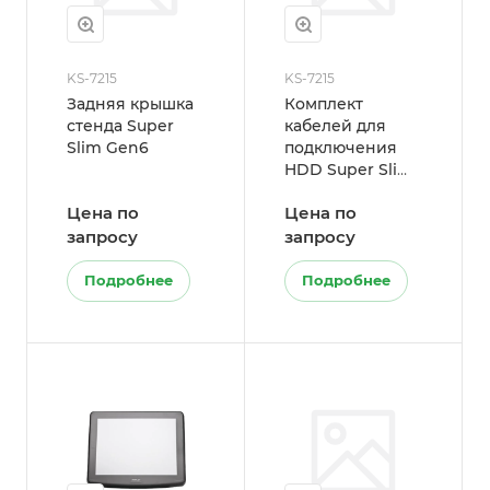
KS-7215
KS-7215
Задняя крышка
Комплект
стенда Super
кабелей для
Slim Gen6
подключения
HDD Super Slim
Gen6 (2.5" SATA
Цена по
Цена по
HDD Cable Set
for GEN6TH
запросу
запросу
Super Slim Base)
Подробнее
Подробнее