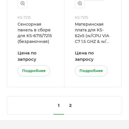
KS-7215
KS-7215
Сенсорная
Материнская
панель в сборе
плата для KS-
для KS-6715/7215
62x5 (w/CPU VIA
(безрамочная)
C7 1.5 GHZ & w/
IO Connector
Цена по
Цена по
Plate, Black)
запросу
запросу
Подробнее
Подробнее
1
2