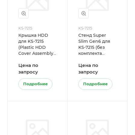
KS-7215
KS-7215
Крышка HDD
Стенд Super
для KS-7215
Slim Gen6 для
(Plastic HDD
KS-7215 (без
Cover Assembly,
комплекта
w/ Rubber,
установки HDD)
Цена по
Цена по
Black)
запросу
запросу
Подробнее
Подробнее