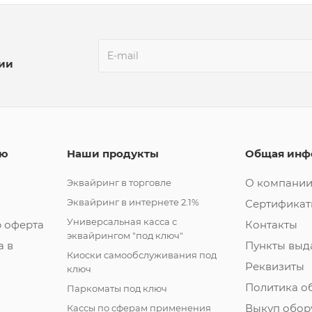
ции
лю
Наши продукты
Общая инф
О компани
Эквайринг в торговле
Эквайринг в интернете 2.1%
Сертифика
Универсальная касса с
 оферта
Контакты
эквайрингом "под ключ"
а в
Пункты выд
Киоски самообслуживания под
Реквизиты
ключ
Политика о
Паркоматы под ключ
Выкуп обор
Кассы по сферам применения