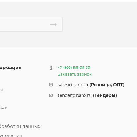
ормация
+7 (800) 551-35-33
Заказать звонок
и
sales@banx.ru
(Розница, ОПТ)
ты
tender@banx.ru
(Тендеры)
ачи
бработки данных
удования