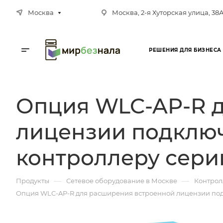
Москва
Москва, 2-я Хуторская улица, 38
РЕШЕНИЯ ДЛЯ БИЗНЕСА
Опция WLC-AP-R 
лицензии подключ
контроллеру сери
—
—
Продукты
Сетевое оборудование в Москве
Контрол
Опция WLC-AP-R для расширения встроенной лицензии под