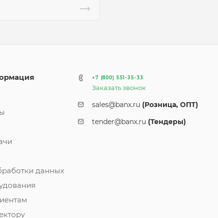
ормация
+7 (800) 551-35-33
Заказать звонок
и
sales@banx.ru
(Розница, ОПТ)
ты
tender@banx.ru
(Тендеры)
ачи
бработки данных
удования
иентам
ектору