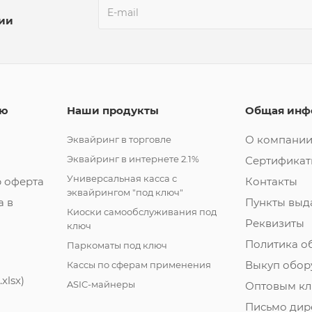
ции
лю
Наши продукты
Общая инф
О компани
Эквайринг в торговле
Эквайринг в интернете 2.1%
Сертифика
Универсальная касса с
 оферта
Контакты
эквайрингом "под ключ"
а в
Пункты выд
Киоски самообслуживания под
Реквизиты
ключ
Политика о
Паркоматы под ключ
Выкуп обор
Кассы по сферам применения
xlsx)
ASIC-майнеры
Оптовым кл
Письмо дир